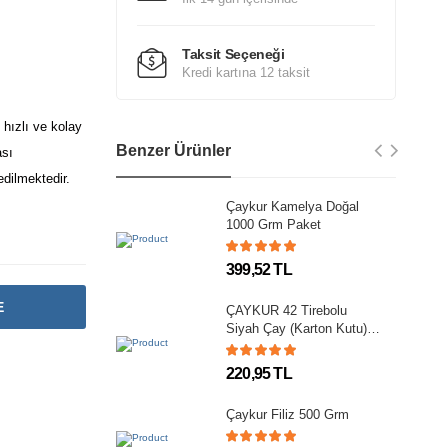
Taksit Seçeneği
Kredi kartına 12 taksit
hızlı ve kolay
Benzer Ürünler
ası
dilmektedir.
Çaykur Kamelya Doğal
1000 Grm Paket
399,52 TL
E
ÇAYKUR 42 Tirebolu
Siyah Çay (Karton Kutu)
500 Grm
220,95 TL
Çaykur Filiz 500 Grm