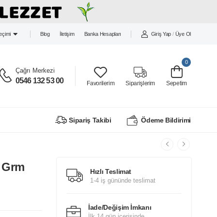
Blog
İletişim
Banka Hesapları
Giriş Yap
/
Üye Ol
Seçimi
0
Çağrı Merkezi
0546 132 53 00
Favorilerim
Siparişlerim
Sepetim
Sipariş Takibi
Ödeme Bildirimi
0 Grm
Hızlı Teslimat
1-4 iş gününde teslimat
İade/Değişim İmkanı
İlk 14 gün içerisinde