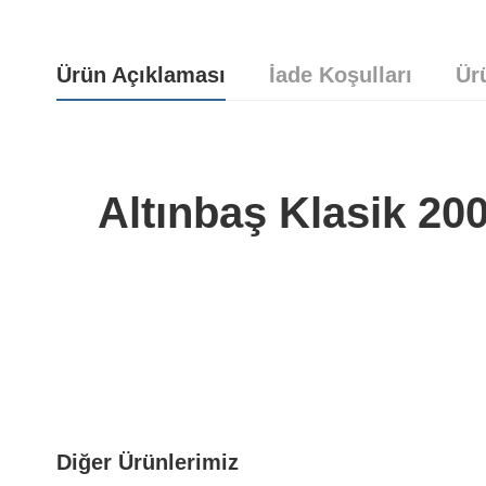
Ürün Açıklaması
İade Koşulları
Ür
Altınbaş Klasik 2
Yorum bulunamadı..
Diğer Ürünlerimiz