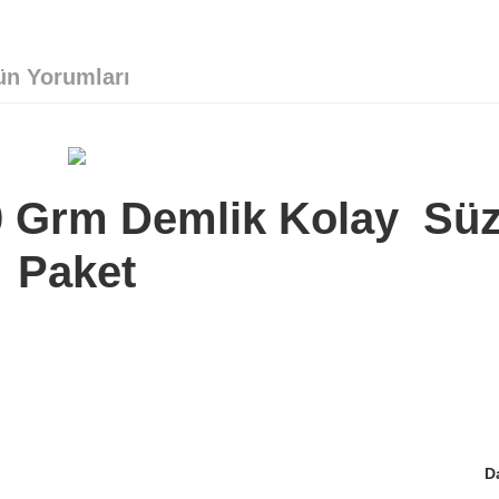
ün Yorumları
00 Grm Demlik Kolay Sü
Paket
D