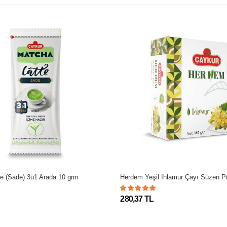
 (Sade) 3ü1 Arada 10 grm
Herdem Yeşil Ihlamur Çayı Süzen P
280,37 TL