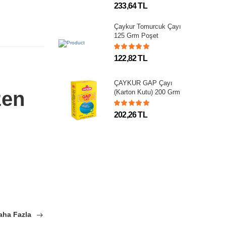
233,64 TL
Çaykur Tomurcuk Çayı
125 Grm Poşet
122,82 TL
ÇAYKUR GAP Çayı
zen
(Karton Kutu) 200 Grm
202,26 TL
aha Fazla