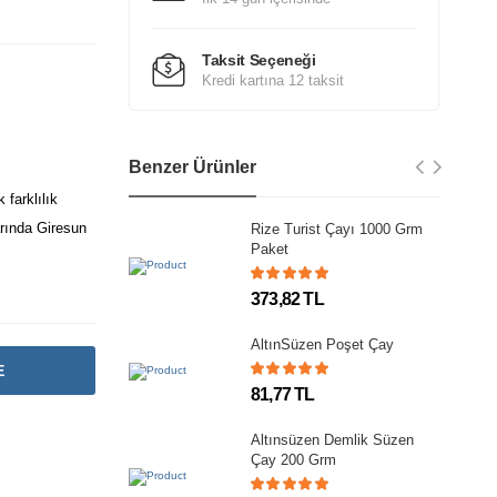
Taksit Seçeneği
Kredi kartına 12 taksit
Benzer Ürünler
 farklılık
arında Giresun
Rize Turist Çayı 1000 Grm
Paket
373,82 TL
AltınSüzen Poşet Çay
E
81,77 TL
Altınsüzen Demlik Süzen
Çay 200 Grm