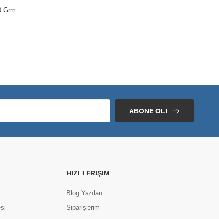
80 Grm
Altınbaş Karanfil Aromalı 100 Grm Teneke
MAT
116,82 TL
16,
ABONE OL!
HIZLI ERIŞIM
Blog Yazıları
si
Siparişlerim