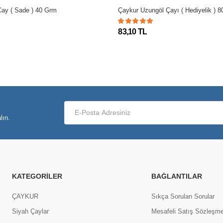
Çay ( Sade ) 40 Grm
Çaykur Uzungöl Çayı ( Hediyelik ) 
83,10 TL
lın.
KATEGORILER
BAĞLANTILAR
ÇAYKUR
Sıkça Sorulan Sorular
Siyah Çaylar
Mesafeli Satış Sözleşme