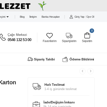
Blog
İletişim
Banka Hesapları
Giriş Yap
/
Üye Ol
Seçimi
0
Çağrı Merkezi
0546 132 53 00
Favorilerim
Siparişlerim
Sepetim
Sipariş Takibi
Ödeme Bildirimi
Karton
Hızlı Teslimat
1-4 iş gününde teslimat
İade/Değişim İmkanı
İlk 14 gün içerisinde