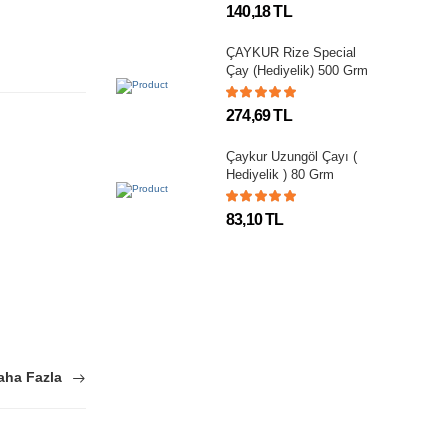
140,18 TL
ÇAYKUR Rize Special
Çay (Hediyelik) 500 Grm
274,69 TL
Çaykur Uzungöl Çayı (
Hediyelik ) 80 Grm
83,10 TL
aha Fazla