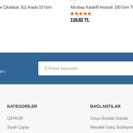
 Çikolatalı 3ü1 Arada 10 Grm
Altınbaş Karanfil Aromalı 100 Grm 
116,82 TL
lın.
KATEGORILER
BAĞLANTILAR
ÇAYKUR
Sıkça Sorulan Sorular
Siyah Çaylar
Mesafeli Satış Sözleşme