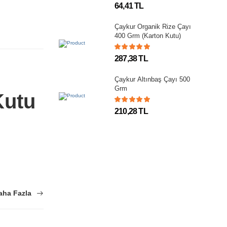
64,41 TL
Çaykur Organik Rize Çayı
400 Grm (Karton Kutu)
287,38 TL
Çaykur Altınbaş Çayı 500
Grm
Kutu
210,28 TL
aha Fazla