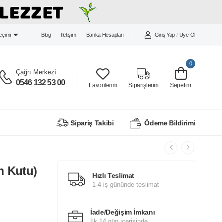
Blog
İletişim
Banka Hesapları
Giriş Yap
/
Üye Ol
Seçimi
0
Çağrı Merkezi
0546 132 53 00
Favorilerim
Siparişlerim
Sepetim
Sipariş Takibi
Ödeme Bildirimi
n Kutu)
Hızlı Teslimat
1-4 iş gününde teslimat
İade/Değişim İmkanı
İlk 14 gün içerisinde