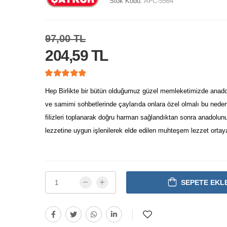
Stok Kodu:
AFC-5564
97,00 TL
204,59 TL
Hep Birlikte bir bütün olduğumuz güzel memleketimizde anad
ve samimi sohbetlerinde çaylarıda onlara özel olmalı bu nede
filizleri toplanarak doğru harman sağlandıktan sonra anadolu
lezzetine uygun işlenilerek elde edilen muhteşem lezzet ortaya
SEPETE EKL