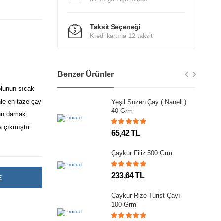
Taksit Seçeneği
Kredi kartına 12 taksit
Benzer Ürünler
olunun sıcak
nle en taze çay
Yeşil Süzen Çay ( Naneli )
40 Grm
nun damak
 çıkmıştır.
65,42 TL
Çaykur Filiz 500 Grm
233,64 TL
E
Çaykur Rize Turist Çayı
100 Grm