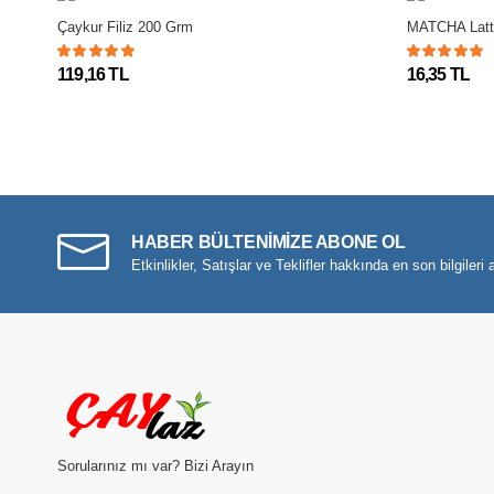
Çaykur Filiz 200 Grm
MATCHA Latte
119,16 TL
16,35 TL
HABER BÜLTENİMİZE ABONE OL
Etkinlikler, Satışlar ve Teklifler hakkında en son bilgileri a
Sorularınız mı var? Bizi Arayın