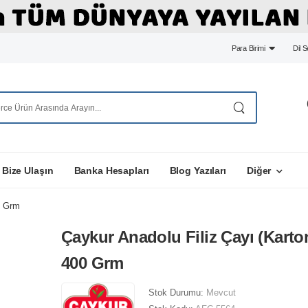
Para Birimi
Dil 
Bize Ulaşın
Banka Hesapları
Blog Yazıları
Diğer
0 Grm
Çaykur Anadolu Filiz Çayı (Karto
400 Grm
Stok Durumu:
Mevcut