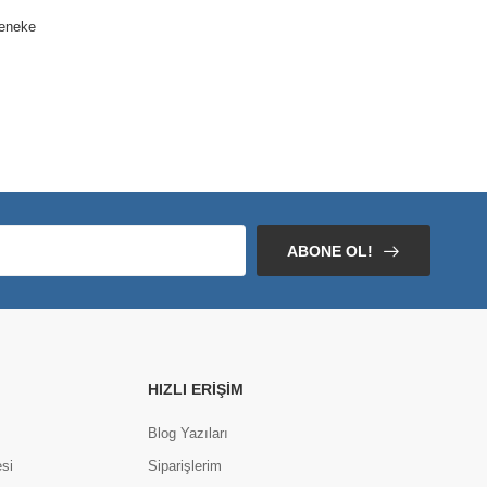
Teneke
MATCHA Latte Naneli 3ü1 Arada 10 Grm
16,35 TL
170
ABONE OL!
HIZLI ERIŞIM
Blog Yazıları
si
Siparişlerim