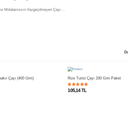
 ve Molalarınızın Vazgeçilmeyen Çayı....
D
bakır Çayı (400 Grm)
Rize Turist Çayı 200 Grm Paket
105,14 TL