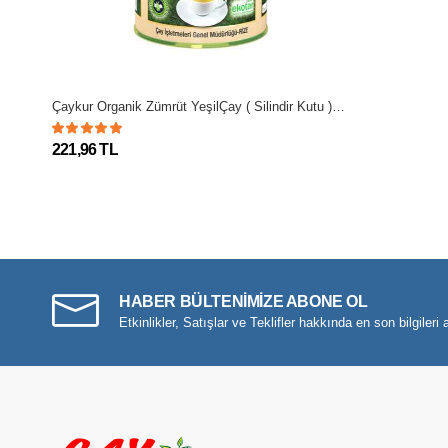
Çaykur Organik Zümrüt YeşilÇay ( Silindir Kutu ) 125 Grm
221,96 TL
HABER BÜLTENİMİZE ABONE OL
Etkinlikler, Satışlar ve Teklifler hakkında en son bilgileri a