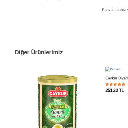
Yorum bulunamadı..
Kahvaltılarınız
Diğer Ürünlerimiz
Çaykur Diyar
251,32 TL