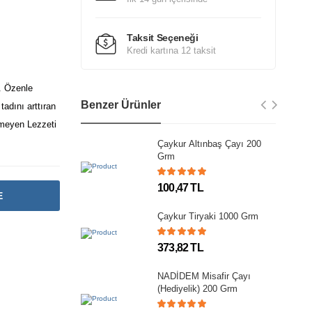
Taksit Seçeneği
Kredi kartına 12 taksit
. Özenle
Benzer Ürünler
adını arttıran
meyen Lezzeti
Çaykur Altınbaş Çayı 200
Grm
100,47 TL
E
Çaykur Tiryaki 1000 Grm
373,82 TL
NADİDEM Misafir Çayı
(Hediyelik) 200 Grm