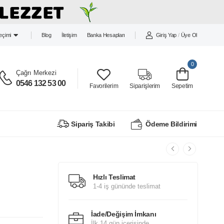
Blog
İletişim
Banka Hesapları
Giriş Yap
/
Üye Ol
Seçimi
0
Çağrı Merkezi
0546 132 53 00
Favorilerim
Siparişlerim
Sepetim
Sipariş Takibi
Ödeme Bildirimi
Hızlı Teslimat
1-4 iş gününde teslimat
İade/Değişim İmkanı
İlk 14 gün içerisinde